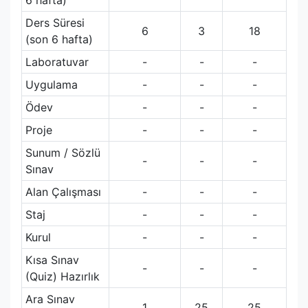
6 hafta)
Ders Süresi
6
3
18
(son 6 hafta)
Laboratuvar
-
-
-
Uygulama
-
-
-
Ödev
-
-
-
Proje
-
-
-
Sunum / Sözlü
-
-
-
Sınav
Alan Çalışması
-
-
-
Staj
-
-
-
Kurul
-
-
-
Kısa Sınav
-
-
-
(Quiz) Hazırlık
Ara Sınav
1
25
25