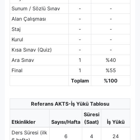
Sunum / Sözlü Sınav
-
-
Alan Çalışması
-
-
Staj
-
-
Kurul
-
-
Kısa Sınav (Quiz)
-
-
Ara Sınav
1
%40
Final
1
%55
Toplam
%100
Referans AKTS-İş Yükü Tablosu
Süresi
Etkinlikler
Sayısı/Hafta
(Saat)
İş Yükü
Ders Süresi (ilk
6
4
24