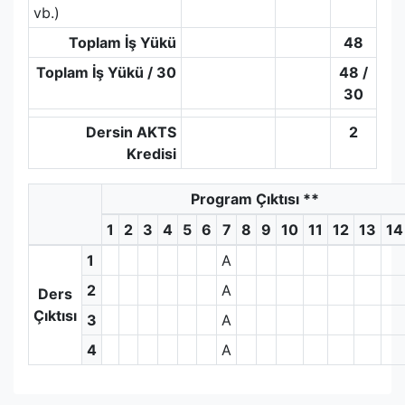
vb.)
Toplam İş Yükü
48
Toplam İş Yükü / 30
48 /
30
Dersin AKTS
2
Kredisi
Program Çıktısı
**
1
2
3
4
5
6
7
8
9
10
11
12
13
14
1
A
2
A
Ders
Çıktısı
3
A
4
A