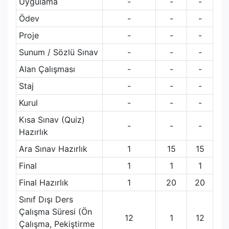
Uygulama
-
-
-
Ödev
-
-
-
Proje
-
-
-
Sunum / Sözlü Sınav
-
-
-
Alan Çalışması
-
-
-
Staj
-
-
-
Kurul
-
-
-
Kısa Sınav (Quiz)
-
-
-
Hazırlık
Ara Sınav Hazırlık
1
15
15
Final
1
1
1
Final Hazırlık
1
20
20
Sınıf Dışı Ders
Çalışma Süresi (Ön
12
1
12
Çalışma, Pekiştirme