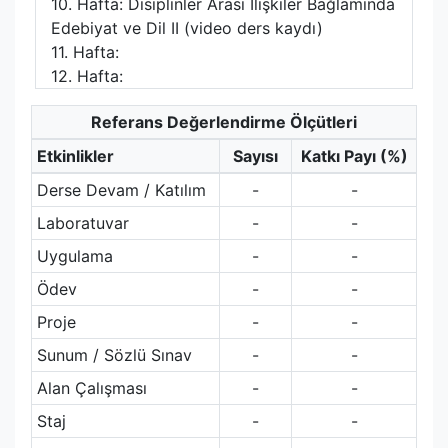
10. Hafta: Disiplinler Arası İlişkiler Bağlamında
Edebiyat ve Dil II (video ders kaydı)
11. Hafta:
12. Hafta:
Referans Değerlendirme Ölçütleri
Etkinlikler
Sayısı
Katkı Payı (%)
Derse Devam / Katılım
-
-
Laboratuvar
-
-
Uygulama
-
-
Ödev
-
-
Proje
-
-
Sunum / Sözlü Sınav
-
-
Alan Çalışması
-
-
Staj
-
-