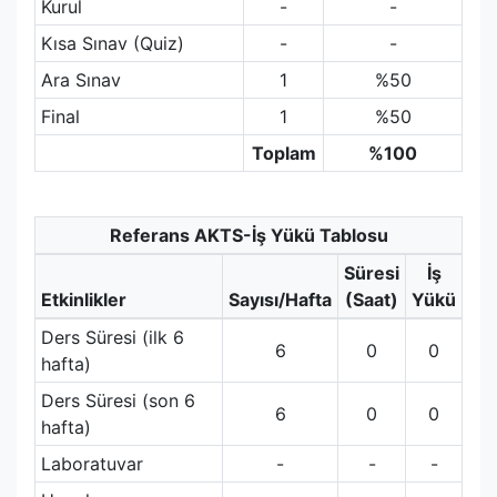
Kurul
-
-
Kısa Sınav (Quiz)
-
-
Ara Sınav
1
%50
Final
1
%50
Toplam
%100
Referans AKTS-İş Yükü Tablosu
Süresi
İş
Etkinlikler
Sayısı/Hafta
(Saat)
Yükü
Ders Süresi (ilk 6
6
0
0
hafta)
Ders Süresi (son 6
6
0
0
hafta)
Laboratuvar
-
-
-