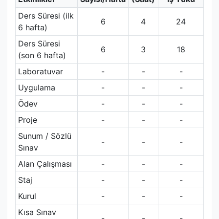
Ders Süresi (ilk
6
4
24
6 hafta)
Ders Süresi
6
3
18
(son 6 hafta)
Laboratuvar
-
-
-
Uygulama
-
-
-
Ödev
-
-
-
Proje
-
-
-
Sunum / Sözlü
-
-
-
Sınav
Alan Çalışması
-
-
-
Staj
-
-
-
Kurul
-
-
-
Kısa Sınav
-
-
-