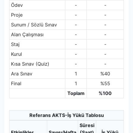
Ödev
-
-
Proje
-
-
Sunum / Sözlü Sınav
-
-
Alan Çalışması
-
-
Staj
-
-
Kurul
-
-
Kısa Sınav (Quiz)
-
-
Ara Sınav
1
%40
Final
1
%55
Toplam
%100
Referans AKTS-İş Yükü Tablosu
Süresi
Etkinlikler
Sayısı/Hafta
(Saat)
İş Yükü