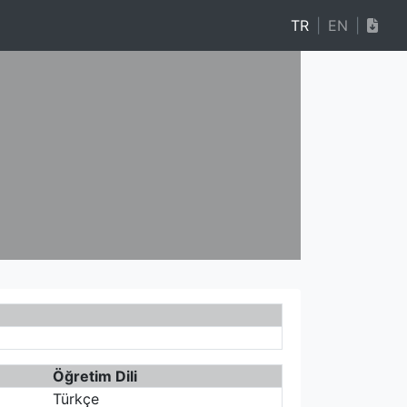
TR
|
EN
|
Öğretim Dili
Türkçe