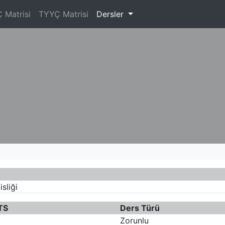
 Matrisi
TYYÇ Matrisi
Dersler
sliği
TS
Ders Türü
Zorunlu