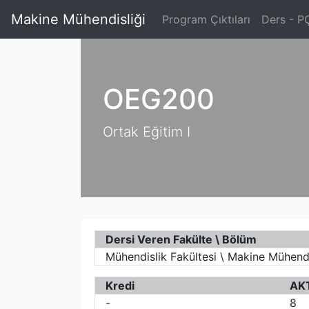
Makine Mühendisliği
Program Çıktıları
Ders - PÇ
OEG200
Ortak Eğitim I
Dersi Veren Fakülte \ Bölüm
Mühendislik Fakültesi \ Makine Mühendi
Kredi
AK
-
8