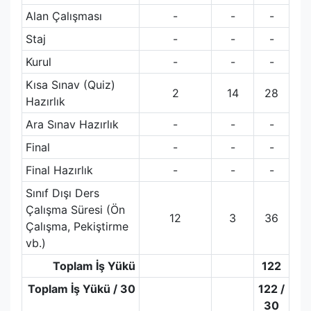
Alan Çalışması
-
-
-
Staj
-
-
-
Kurul
-
-
-
Kısa Sınav (Quiz)
2
14
28
Hazırlık
Ara Sınav Hazırlık
-
-
-
Final
-
-
-
Final Hazırlık
-
-
-
Sınıf Dışı Ders
Çalışma Süresi (Ön
12
3
36
Çalışma, Pekiştirme
vb.)
Toplam İş Yükü
122
Toplam İş Yükü / 30
122 /
30