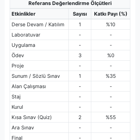
Referans Değerlendirme Ölçütleri
Etkinlikler
Sayısı
Katkı Payı (%)
Derse Devam / Katılım
1
%10
Laboratuvar
-
-
Uygulama
-
-
Ödev
3
%0
Proje
-
-
Sunum / Sözlü Sınav
1
%35
Alan Çalışması
-
-
Staj
-
-
Kurul
-
-
Kısa Sınav (Quiz)
2
%55
Ara Sınav
-
-
Final
-
-