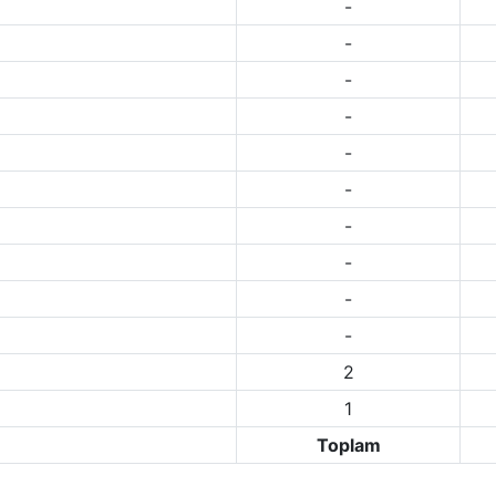
-
-
-
-
-
-
-
-
-
-
2
1
Toplam