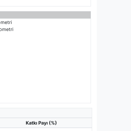
ometri
yometri
Katkı Payı (%)