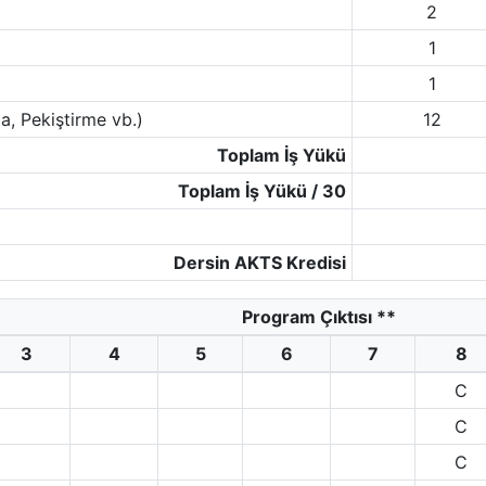
2
1
1
a, Pekiştirme vb.)
12
Toplam İş Yükü
Toplam İş Yükü / 30
Dersin AKTS Kredisi
Program Çıktısı
**
3
4
5
6
7
8
C
C
C