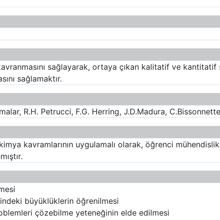
avranmasını sağlayarak, ortaya çıkan kalitatif ve kantitati
asını sağlamaktır.
alar, R.H. Petrucci, F.G. Herring, J.D.Madura, C.Bissonnett
l kimya kavramlarının uygulamalı olarak, öğrenci mühendisl
ıştır.
mesi
rindeki büyüklüklerin öğrenilmesi
roblemleri çözebilme yeteneğinin elde edilmesi