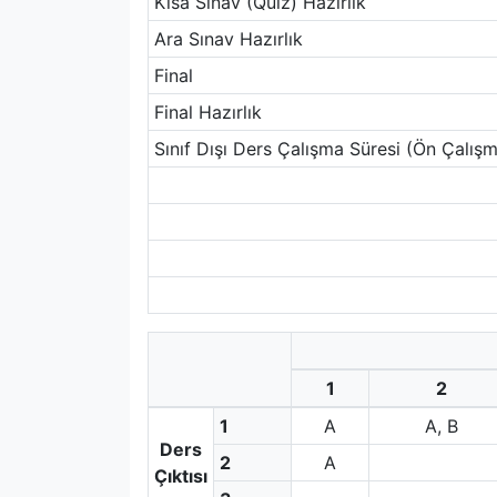
Kısa Sınav (Quiz) Hazırlık
Ara Sınav Hazırlık
Final
Final Hazırlık
Sınıf Dışı Ders Çalışma Süresi (Ön Çalışm
1
2
1
A
A, B
Ders
2
A
Çıktısı