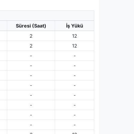
Süresi (Saat)
İş Yükü
2
12
2
12
-
-
-
-
-
-
-
-
-
-
-
-
-
-
-
-