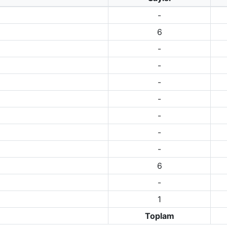
-
6
-
-
-
-
-
-
-
6
-
1
Toplam