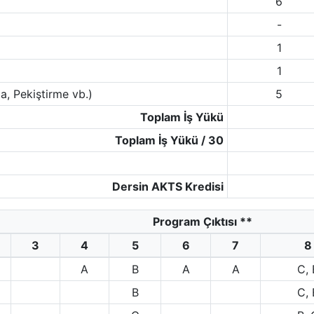
6
-
1
1
a, Pekiştirme vb.)
5
Toplam İş Yükü
Toplam İş Yükü / 30
Dersin AKTS Kredisi
Program Çıktısı
**
3
4
5
6
7
8
A
B
A
A
C, 
B
C, 