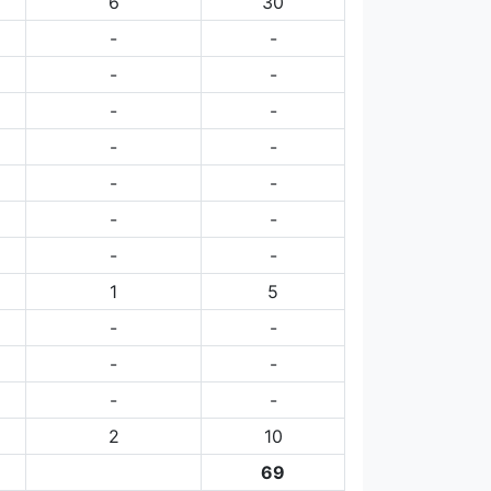
6
30
-
-
-
-
-
-
-
-
-
-
-
-
-
-
1
5
-
-
-
-
-
-
2
10
69