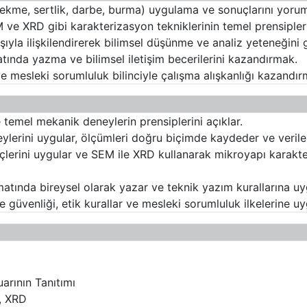
(çekme, sertlik, darbe, burma) uygulama ve sonuçlarını yor
ve XRD gibi karakterizasyon tekniklerinin temel prensipler
yla ilişkilendirerek bilimsel düşünme ve analiz yeteneğini g
tında yazma ve bilimsel iletişim becerilerini kazandırmak.
ve mesleki sorumluluk bilinciyle çalışma alışkanlığı kazandır
 temel mekanik deneylerin prensiplerini açıklar.
lerini uygular, ölçümleri doğru biçimde kaydeder ve veriler
lerini uygular ve SEM ile XRD kullanarak mikroyapı karakte
matında bireysel olarak yazar ve teknik yazım kurallarına uy
ve güvenliği, etik kurallar ve mesleki sorumluluk ilkelerine 
arının Tanıtımı
M, XRD