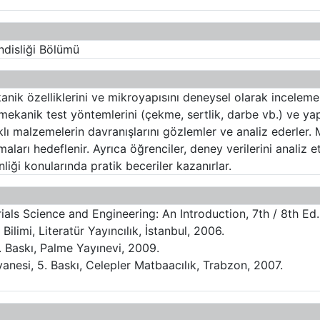
disliği Bölümü
nik özelliklerini ve mikroyapısını deneysel olarak inceleme
i mekanik test yöntemlerini (çekme, sertlik, darbe vb.) ve ya
lı malzemelerin davranışlarını gözlemler ve analiz ederler. 
maları hedeflenir. Ayrıca öğrenciler, deney verilerini analiz 
iği konularında pratik beceriler kazanırlar.
erials Science and Engineering: An Introduction, 7th / 8th E
ilimi, Literatür Yayıncılık, İstanbul, 2006.
3. Baskı, Palme Yayınevi, 2009.
anesi, 5. Baskı, Celepler Matbaacılık, Trabzon, 2007.