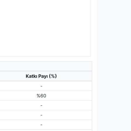
Katkı Payı (%)
-
%60
-
-
-