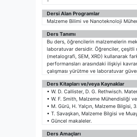
-
Dersi Alan Programlar
Malzeme Bilimi ve Nanoteknoloji Mühen
Ders Tanımı
Bu ders, öğrencilerin malzemelerin meka
laboratuvar dersidir. Öğrenciler, çeşitl
(metalografi, SEM, XRD) kullanarak fark
performansları arasındaki ilişkiyi kavra
çalışması yürütme ve laboratuvar güvenl
Ders Kitapları ve/veya Kaynaklar
• W. D. Callister, D. G. Rethwisch. Mat
• W. F. Smith, Malzeme Mühendisliği ve B
• M. Gürü, H. Yalçın, Malzeme Bilgisi, 
• T. Savaşkan, Malzeme Bilgisi ve Muay
• Güncel makaleler.
Ders Amaçları