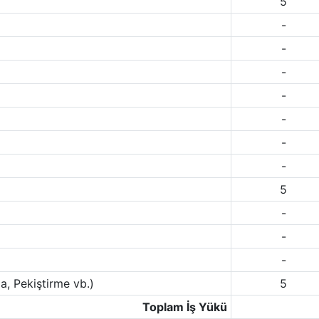
5
-
-
-
-
-
-
-
5
-
-
-
a, Pekiştirme vb.)
5
Toplam İş Yükü