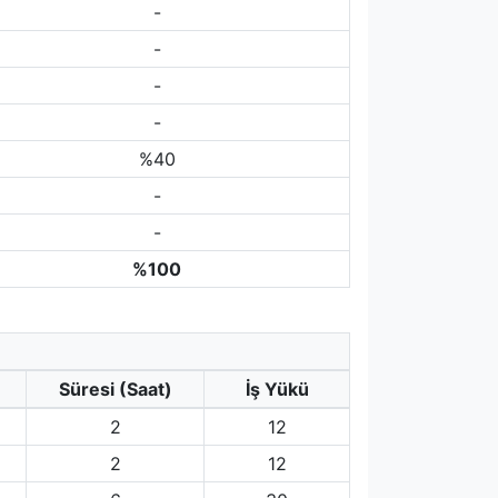
-
-
-
-
%40
-
-
%100
Süresi (Saat)
İş Yükü
2
12
2
12