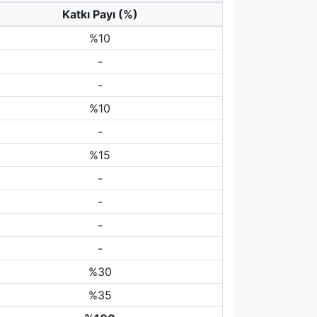
Katkı Payı (%)
%10
-
-
%10
-
%15
-
-
-
-
%30
%35