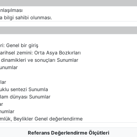
anlaşılması
a bilgi sahibi olunması.
i: Genel bir giriş
arihsel zemini: Orta Asya Bozkırları
in dinamikleri ve sonuçları Sunumlar
Sunumlar
lar
çuklu sentezi Sunumla
İslam dünyası Sunumlar
ar
numlar
emlük, Beylikler Genel değerlendirme
Referans Değerlendirme Ölçütleri