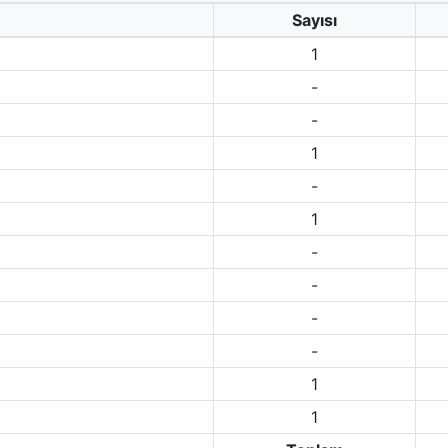
Sayısı
1
-
-
1
-
1
-
-
-
-
1
1