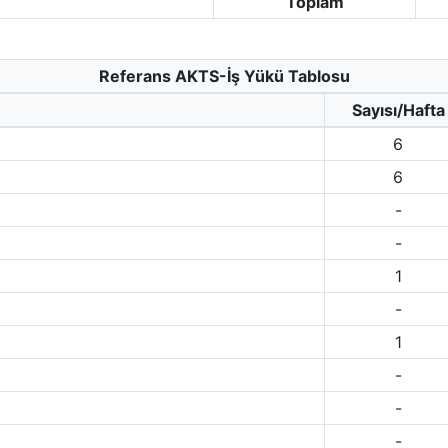
Toplam
Referans AKTS-İş Yükü Tablosu
Sayısı/Hafta
6
6
-
-
1
-
1
-
-
-