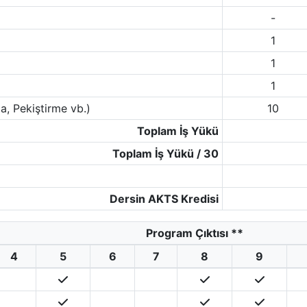
-
1
1
1
a, Pekiştirme vb.)
10
Toplam İş Yükü
Toplam İş Yükü / 30
Dersin AKTS Kredisi
Program Çıktısı
**
4
5
6
7
8
9