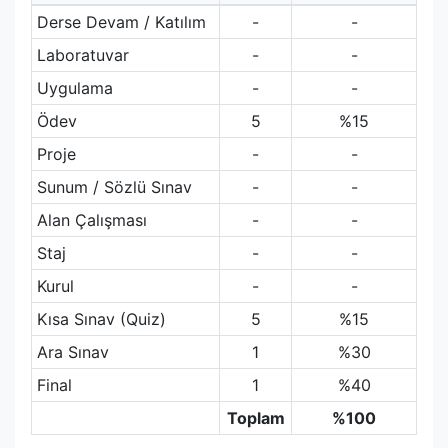
Derse Devam / Katılım
-
-
Laboratuvar
-
-
Uygulama
-
-
Ödev
5
%15
Proje
-
-
Sunum / Sözlü Sınav
-
-
Alan Çalışması
-
-
Staj
-
-
Kurul
-
-
Kısa Sınav (Quiz)
5
%15
Ara Sınav
1
%30
Final
1
%40
Toplam
%100