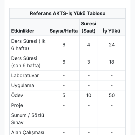
Referans AKTS-İş Yükü Tablosu
Süresi
Etkinlikler
Sayısı/Hafta
(Saat)
İş Yükü
Ders Süresi (ilk
6
4
24
6 hafta)
Ders Süresi
6
3
18
(son 6 hafta)
Laboratuvar
-
-
-
Uygulama
-
-
-
Ödev
5
10
50
Proje
-
-
-
Sunum / Sözlü
-
-
-
Sınav
Alan Çalışması
-
-
-