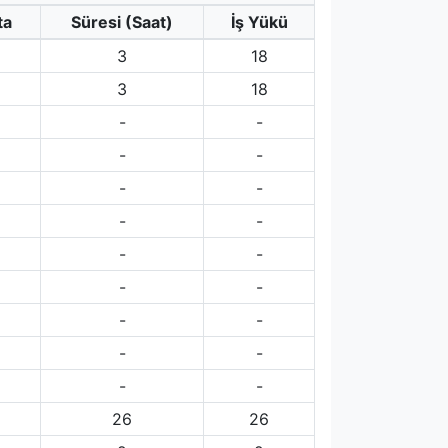
ta
Süresi (Saat)
İş Yükü
3
18
3
18
-
-
-
-
-
-
-
-
-
-
-
-
-
-
-
-
-
-
26
26