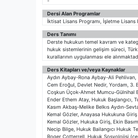
-
Dersi Alan Programlar
İktisat Lisans Programı, İşletme Lisans 
Ders Tanımı
Derste hukukun temel kavram ve kategori
hukuk sistemlerinin gelişim süreci, T
kurallarının uygulanması ele alınmaktadı
Ders Kitapları ve/veya Kaynaklar
Aydın Aybay-Rona Aybay-Ali Pehlivan, H
Cem Eroğul, Devlet Nedir, Yordam, 3. B
Coşkun Üçok-Ahmet Mumcu-Gülnihal Bozk
Ender Ethem Atay, Hukuk Başlangıcı, Tu
Kasım Akbaş-Melike Belkıs Aydın-Sevta
Kemal Gözler, Anayasa Hukukuna Giriş 
Kemal Gözler, Hukuka Giriş, Ekin Basım 
Necip Bilge, Hukuk Bailangıcı Hukuk Te
Roger Cotterrell, Hukuk Sosyolojisi (çe