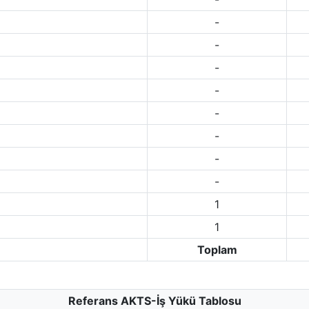
-
-
-
-
-
-
-
-
1
1
Toplam
Referans AKTS-İş Yükü Tablosu