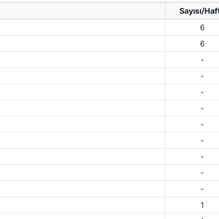
Sayısı/Haf
6
6
-
-
-
-
-
-
-
-
-
1