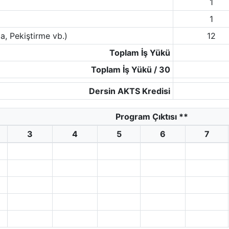
1
1
a, Pekiştirme vb.)
12
Toplam İş Yükü
Toplam İş Yükü / 30
Dersin AKTS Kredisi
Program Çıktısı
**
3
4
5
6
7