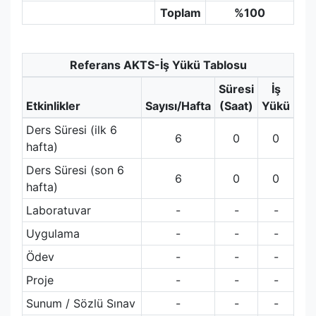
Toplam
%100
Referans AKTS-İş Yükü Tablosu
Süresi
İş
Etkinlikler
Sayısı/Hafta
(Saat)
Yükü
Ders Süresi (ilk 6
6
0
0
hafta)
Ders Süresi (son 6
6
0
0
hafta)
Laboratuvar
-
-
-
Uygulama
-
-
-
Ödev
-
-
-
Proje
-
-
-
Sunum / Sözlü Sınav
-
-
-