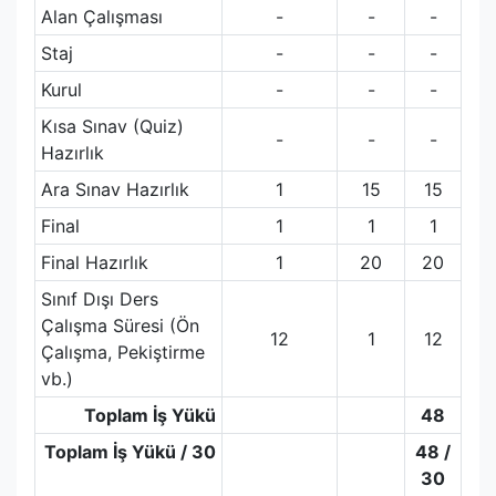
Alan Çalışması
-
-
-
Staj
-
-
-
Kurul
-
-
-
Kısa Sınav (Quiz)
-
-
-
Hazırlık
Ara Sınav Hazırlık
1
15
15
Final
1
1
1
Final Hazırlık
1
20
20
Sınıf Dışı Ders
Çalışma Süresi (Ön
12
1
12
Çalışma, Pekiştirme
vb.)
Toplam İş Yükü
48
Toplam İş Yükü / 30
48 /
30