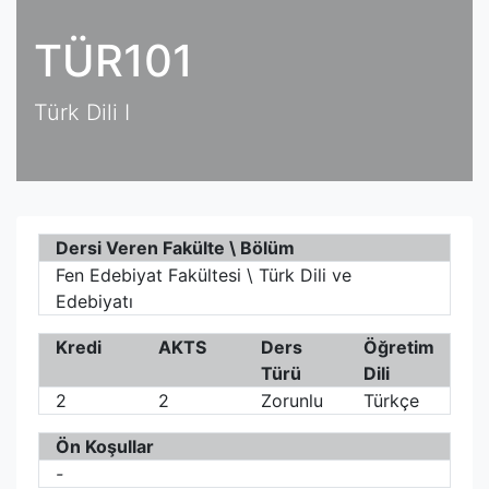
TÜR101
Türk Dili I
Dersi Veren Fakülte \ Bölüm
Fen Edebiyat Fakültesi \ Türk Dili ve
Edebiyatı
Kredi
AKTS
Ders
Öğretim
Türü
Dili
2
2
Zorunlu
Türkçe
Ön Koşullar
-