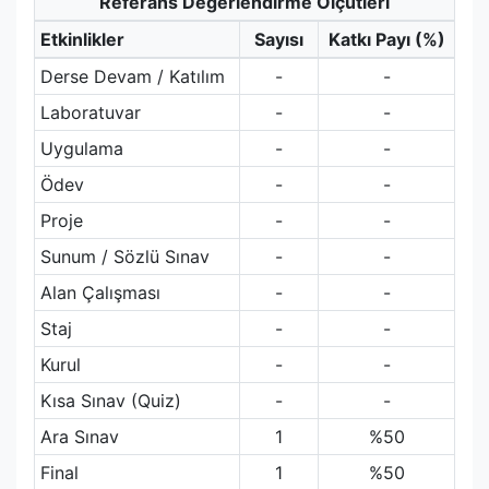
Referans Değerlendirme Ölçütleri
Etkinlikler
Sayısı
Katkı Payı (%)
Derse Devam / Katılım
-
-
Laboratuvar
-
-
Uygulama
-
-
Ödev
-
-
Proje
-
-
Sunum / Sözlü Sınav
-
-
Alan Çalışması
-
-
Staj
-
-
Kurul
-
-
Kısa Sınav (Quiz)
-
-
Ara Sınav
1
%50
Final
1
%50