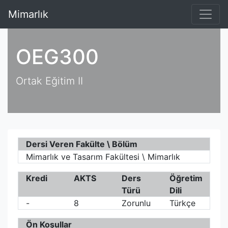
Mimarlık
OEG300
Ortak Eğitim II
Dersi Veren Fakülte \ Bölüm
Mimarlık ve Tasarım Fakültesi \ Mimarlık
Kredi
AKTS
Ders
Öğretim
Türü
Dili
-
8
Zorunlu
Türkçe
Ön Koşullar