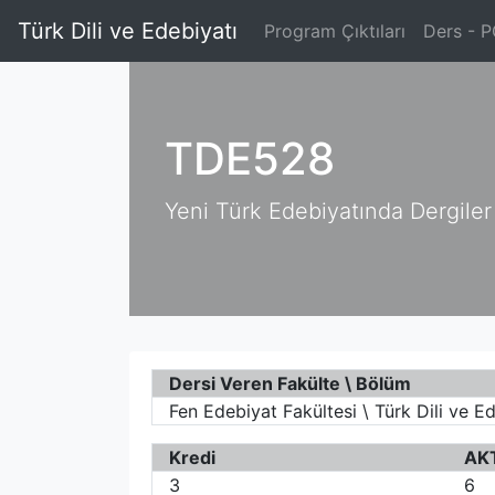
Türk Dili ve Edebiyatı
Program Çıktıları
Ders - P
TDE528
Yeni Türk Edebiyatında Dergiler
Dersi Veren Fakülte \ Bölüm
Fen Edebiyat Fakültesi \ Türk Dili ve E
Kredi
AK
3
6