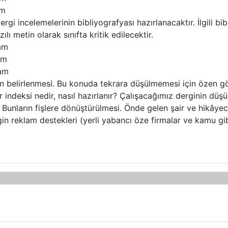
am
gi incelemelerinin bibliyografyası hazırlanacaktır. İlgili bib
ı metin olarak sınıfta kritik edilecektir.
vam
am
vam
n belirlenmesi. Bu konuda tekrara düşülmemesi için özen göst
r indeksi nedir, nasıl hazırlanır? Çalışacağımız derginin düş
Bunların fişlere dönüştürülmesi. Önde gelen şair ve hikâyecil
gin reklam destekleri (yerli yabancı öze firmalar ve kamu gib