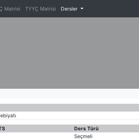
Ç Matrisi
TYYÇ Matrisi
Dersler
debiyatı
TS
Ders Türü
Seçmeli