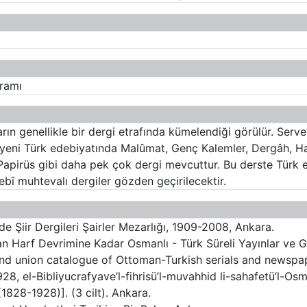
gramı
rın genellikle bir dergi etrafında kümelendiği görülür. Serve
 yeni Türk edebiyatında Malûmat, Genç Kalemler, Dergâh, H
, Papirüs gibi daha pek çok dergi mevcuttur. Bu derste Türk 
ebî muhtevalı dergiler gözden geçirilecektir.
 Şiir Dergileri Şairler Mezarlığı, 1909-2008, Ankara.
 Harf Devrimine Kadar Osmanlı - Türk Süreli Yayınlar ve G
nd union catalogue of Ottoman-Turkish serials and newspap
, el-Bibliyucrafyave’l-fihrisü’l-muvahhid li-sahafetü’l-Osm
 (1828-1928)]. (3 cilt). Ankara.