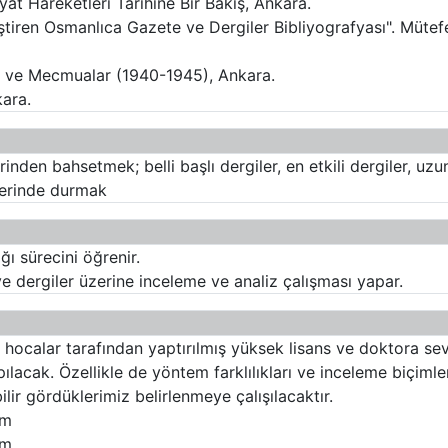
iyat Hareketleri Tarihine Bir Bakış, Ankara.
iştiren Osmanlıca Gazete ve Dergiler Bibliyografyası". Mütefe
e ve Mecmualar (1940-1945), Ankara.
kara.
inden bahsetmek; belli başlı dergiler, en etkili dergiler, uz
üzerinde durmak
ğı sürecini öğrenir.
ve dergiler üzerine inceleme ve analiz çalışması yapar.
if hocalar tarafından yaptırılmış yüksek lisans ve doktora se
acak. Özellikle de yöntem farklılıkları ve inceleme biçimle
ilir gördüklerimiz belirlenmeye çalışılacaktır.
am
am