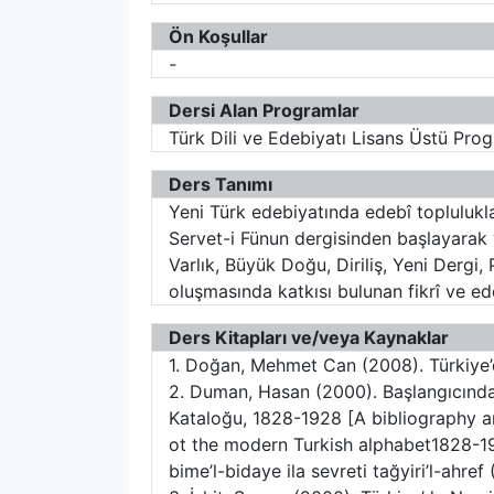
Ön Koşullar
-
Dersi Alan Programlar
Türk Dili ve Edebiyatı Lisans Üstü Pro
Ders Tanımı
Yeni Türk edebiyatında edebî toplulukla
Servet-i Fünun dergisinden başlayarak
Varlık, Büyük Doğu, Diriliş, Yeni Dergi
oluşmasında katkısı bulunan fikrî ve ed
Ders Kitapları ve/veya Kaynaklar
1. Doğan, Mehmet Can (2008). Türkiye’de
2. Duman, Hasan (2000). Başlangıcından
Kataloğu, 1828-1928 [A bibliography a
ot the modern Turkish alphabet1828-1928
bime’l-bidaye ila sevreti tağyiri’l-ahref