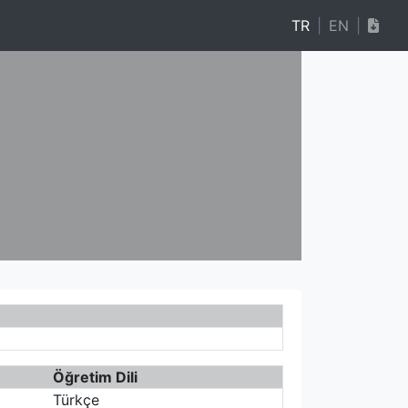
TR
|
EN
|
Öğretim Dili
Türkçe