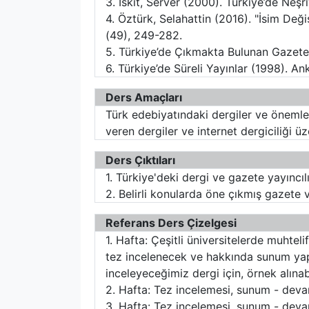
3. İskit, Server (2000). Türkiye’de Neşr
4. Öztürk, Selahattin (2016). "İsim Değ
(49), 249-282.
5. Türkiye’de Çıkmakta Bulunan Gazet
6. Türkiye’de Süreli Yayınlar (1998). An
Ders Amaçları
Türk edebiyatındaki dergiler ve önemler
veren dergiler ve internet dergiciliği 
Ders Çıktıları
1. Türkiye'deki dergi ve gazete yayıncılı
2. Belirli konularda öne çıkmış gazete 
Referans Ders Çizelgesi
1. Hafta: Çeşitli üniversitelerde muhtel
tez incelenecek ve hakkında sunum yapıl
inceleyeceğimiz dergi için, örnek alınab
2. Hafta: Tez incelemesi, sunum - dev
3. Hafta: Tez incelemesi, sunum - dev