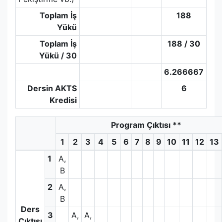
Toplam İş
188
Yükü
Toplam İş
188 / 30
Yükü / 30
6.266667
Dersin AKTS
6
Kredisi
Program Çıktısı
**
1
2
3
4
5
6
7
8
9
10
11
12
13
1
A,
B
2
A,
B
Ders
3
A,
A,
Çıktısı