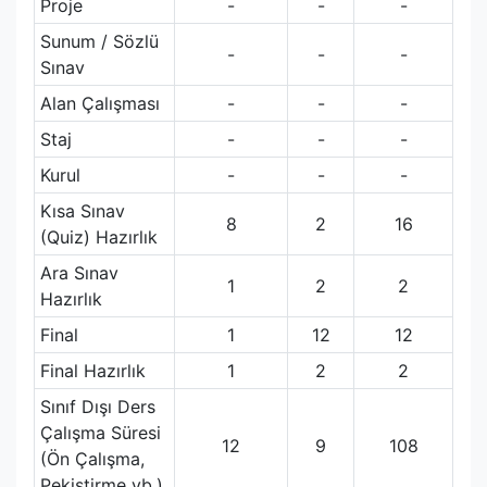
Proje
-
-
-
Sunum / Sözlü
-
-
-
Sınav
Alan Çalışması
-
-
-
Staj
-
-
-
Kurul
-
-
-
Kısa Sınav
8
2
16
(Quiz) Hazırlık
Ara Sınav
1
2
2
Hazırlık
Final
1
12
12
Final Hazırlık
1
2
2
Sınıf Dışı Ders
Çalışma Süresi
12
9
108
(Ön Çalışma,
Pekiştirme vb.)