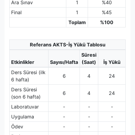
Ara Sınav
1
%40
Final
1
%45
Toplam
%100
Referans AKTS-İş Yükü Tablosu
Süresi
Etkinlikler
Sayısı/Hafta
(Saat)
İş Yükü
Ders Süresi (ilk
6
4
24
6 hafta)
Ders Süresi
6
4
24
(son 6 hafta)
Laboratuvar
-
-
-
Uygulama
-
-
-
Ödev
-
-
-