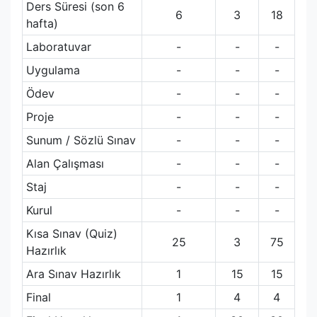
Ders Süresi (son 6
6
3
18
hafta)
Laboratuvar
-
-
-
Uygulama
-
-
-
Ödev
-
-
-
Proje
-
-
-
Sunum / Sözlü Sınav
-
-
-
Alan Çalışması
-
-
-
Staj
-
-
-
Kurul
-
-
-
Kısa Sınav (Quiz)
25
3
75
Hazırlık
Ara Sınav Hazırlık
1
15
15
Final
1
4
4