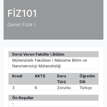
FİZ101
Genel Fizik I
Dersi Veren Fakülte \ Bölüm
Mühendislik Fakültesi \ Malzeme Bilimi ve
Nanoteknoloji Mühendisliği
Kredi
AKTS
Ders
Öğretim
Türü
Dili
3
6
Zorunlu
Türkçe
Ön Koşullar
-