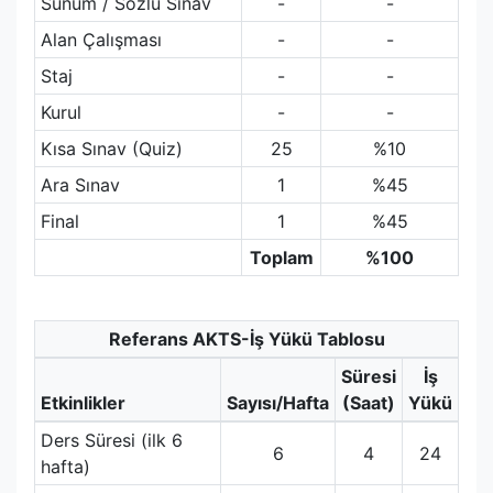
Sunum / Sözlü Sınav
-
-
Alan Çalışması
-
-
Staj
-
-
Kurul
-
-
Kısa Sınav (Quiz)
25
%10
Ara Sınav
1
%45
Final
1
%45
Toplam
%100
Referans AKTS-İş Yükü Tablosu
Süresi
İş
Etkinlikler
Sayısı/Hafta
(Saat)
Yükü
Ders Süresi (ilk 6
6
4
24
hafta)