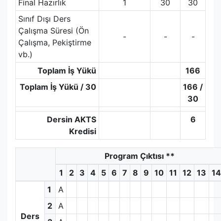
Final Hazırlık
1
30
30
Sınıf Dışı Ders
Çalışma Süresi (Ön
-
-
-
Çalışma, Pekiştirme
vb.)
Toplam İş Yükü
166
Toplam İş Yükü / 30
166 /
30
Dersin AKTS
6
Kredisi
Program Çıktısı
**
1
2
3
4
5
6
7
8
9
10
11
12
13
14
1
A
2
A
Ders