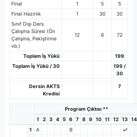
Final
1
5
5
Final Hazırlık
1
30
30
Sınıf Dışı Ders
Çalışma Süresi (Ön
12
6
72
Çalışma, Pekiştirme
vb.)
Toplam İş Yükü
199
Toplam İş Yükü / 30
199 /
30
Dersin AKTS
7
Kredisi
Program Çıktısı
**
1
2
3
4
5
6
7
8
9
10
11
12
13
14
1
A
B