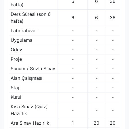
6
6
36
hafta)
Ders Süresi (son 6
6
6
36
hafta)
Laboratuvar
-
-
-
Uygulama
-
-
-
Ödev
-
-
-
Proje
-
-
-
Sunum / Sözlü Sınav
-
-
-
Alan Çalışması
-
-
-
Staj
-
-
-
Kurul
-
-
-
Kısa Sınav (Quiz)
-
-
-
Hazırlık
Ara Sınav Hazırlık
1
20
20