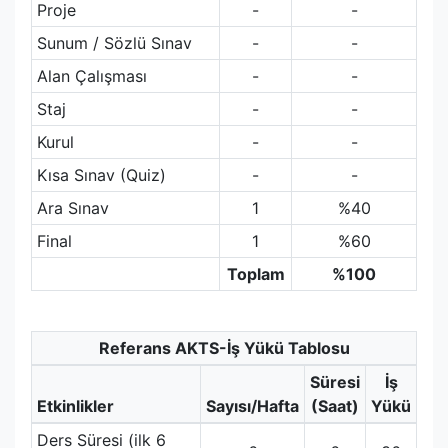
Proje
-
-
Sunum / Sözlü Sınav
-
-
Alan Çalışması
-
-
Staj
-
-
Kurul
-
-
Kısa Sınav (Quiz)
-
-
Ara Sınav
1
%40
Final
1
%60
Toplam
%100
Referans AKTS-İş Yükü Tablosu
Süresi
İş
Etkinlikler
Sayısı/Hafta
(Saat)
Yükü
Ders Süresi (ilk 6