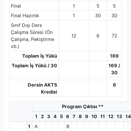
Final
1
5
5
Final Hazırlık
1
30
30
Sınıf Dışı Ders
Çalışma Süresi (Ön
12
6
72
Çalışma, Pekiştirme
vb.)
Toplam İş Yükü
169
Toplam İş Yükü / 30
169 /
30
Dersin AKTS
6
Kredisi
Program Çıktısı
**
1
2
3
4
5
6
7
8
9
10
11
12
13
14
1
A
B