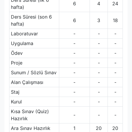
Ders Süresi (ilk 6
6
4
24
hafta)
Ders Süresi (son 6
6
3
18
hafta)
Laboratuvar
-
-
-
Uygulama
-
-
-
Ödev
-
-
-
Proje
-
-
-
Sunum / Sözlü Sınav
-
-
-
Alan Çalışması
-
-
-
Staj
-
-
-
Kurul
-
-
-
Kısa Sınav (Quiz)
-
-
-
Hazırlık
Ara Sınav Hazırlık
1
20
20