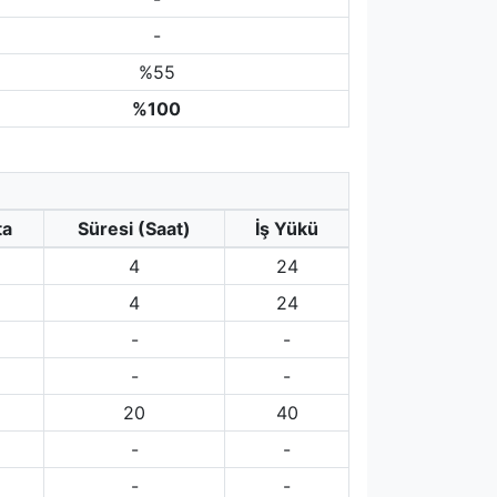
-
%55
%100
ta
Süresi (Saat)
İş Yükü
4
24
4
24
-
-
-
-
20
40
-
-
-
-