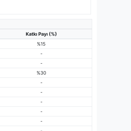
Katkı Payı (%)
%15
-
-
%30
-
-
-
-
-
-