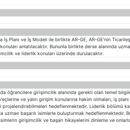
 İş Planı ve İş Modeli ile birlikte AR-GE, AR-GE’nin Ticarileş
uları anlatılacaktır. Bununla birlikte derse alanında uzman, 
imcilik ve liderlik konuları üzerinde durulacaktır.
a öğrencilere girişimcilik alanında gerekli olan temel bilgil
üreçlerine ve yalın girişim konularına hakim olmaları, iş plan
ni projelendirebilmeleri hedeflenmektedir. Liderlik bölümü
nda uzman başarılı isimlerle buluşturmak hedeflenmektedir. B
imlerin girişimcilik ve başarı hikayelerini dinleme ve onlar