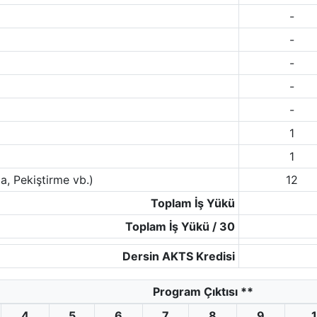
-
-
-
-
-
1
1
a, Pekiştirme vb.)
12
Toplam İş Yükü
Toplam İş Yükü / 30
Dersin AKTS Kredisi
Program Çıktısı
**
4
5
6
7
8
9