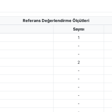
Referans Değerlendirme Ölçütleri
Sayısı
1
-
-
2
-
-
-
-
-
-