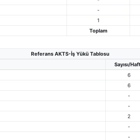
-
1
Toplam
Referans AKTS-İş Yükü Tablosu
Sayısı/Haf
6
6
-
-
2
-
-