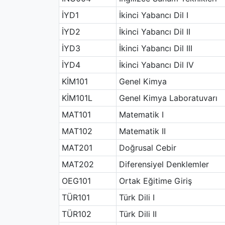
İYD1
İkinci Yabancı Dil I
İYD2
İkinci Yabancı Dil II
İYD3
İkinci Yabancı Dil III
İYD4
İkinci Yabancı Dil IV
KİM101
Genel Kimya
KİM101L
Genel Kimya Laboratuvarı
MAT101
Matematik I
MAT102
Matematik II
MAT201
Doğrusal Cebir
MAT202
Diferensiyel Denklemler
OEG101
Ortak Eğitime Giriş
TÜR101
Türk Dili I
TÜR102
Türk Dili II