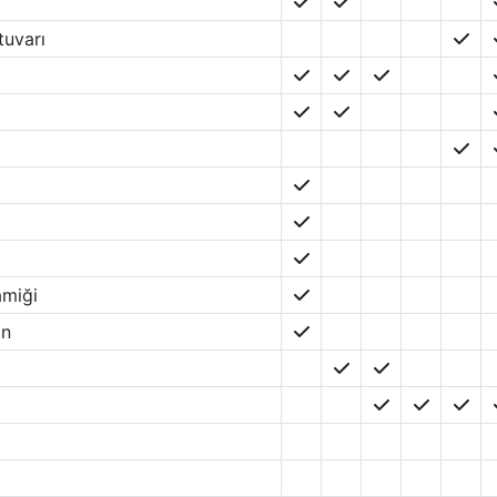
tuvarı
amiği
on