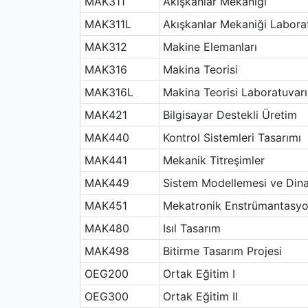
MAK311
Akışkanlar Mekaniği
MAK311L
Akışkanlar Mekaniği Labora
MAK312
Makine Elemanları
MAK316
Makina Teorisi
MAK316L
Makina Teorisi Laboratuvarı
MAK421
Bilgisayar Destekli Üretim
MAK440
Kontrol Sistemleri Tasarımı
MAK441
Mekanik Titreşimler
MAK449
Sistem Modellemesi ve Din
MAK451
Mekatronik Enstrümantasy
MAK480
Isıl Tasarım
MAK498
Bitirme Tasarım Projesi
OEG200
Ortak Eğitim I
OEG300
Ortak Eğitim II