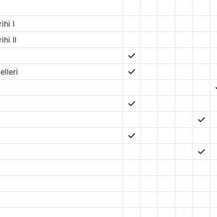
ihi I
ihi II
elleri