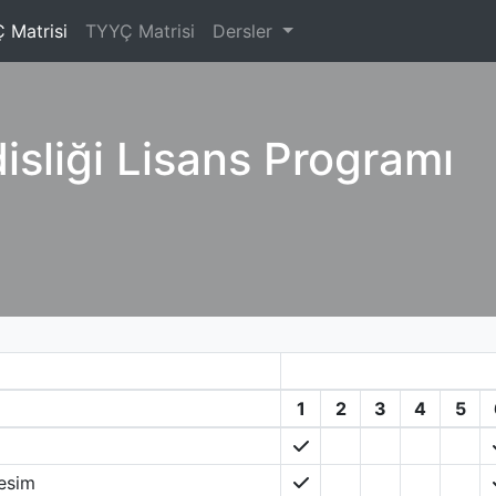
 Matrisi
TYYÇ Matrisi
Dersler
sliği Lisans Programı
1
2
3
4
5
Resim