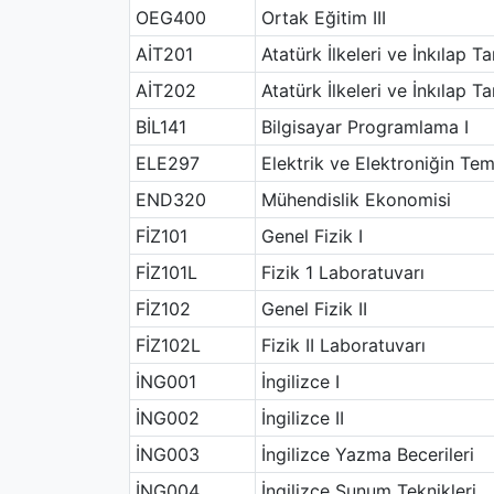
OEG400
Ortak Eğitim III
AİT201
Atatürk İlkeleri ve İnkılap Tar
AİT202
Atatürk İlkeleri ve İnkılap Tar
BİL141
Bilgisayar Programlama I
ELE297
Elektrik ve Elektroniğin Tem
END320
Mühendislik Ekonomisi
FİZ101
Genel Fizik I
FİZ101L
Fizik 1 Laboratuvarı
FİZ102
Genel Fizik II
FİZ102L
Fizik II Laboratuvarı
İNG001
İngilizce I
İNG002
İngilizce II
İNG003
İngilizce Yazma Becerileri
İNG004
İngilizce Sunum Teknikleri