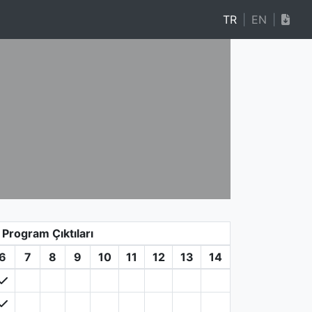
TR
|
EN
|
Program Çıktıları
6
7
8
9
10
11
12
13
14