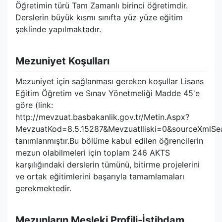
Öğretimin türü Tam Zamanlı birinci öğretimdir.
Derslerin büyük kısmı sınıfta yüz yüze eğitim
şeklinde yapılmaktadır.
Mezuniyet Koşulları
Mezuniyet için sağlanması gereken koşullar Lisans
Eğitim Öğretim ve Sınav Yönetmeliği Madde 45'e
göre (link:
http://mevzuat.basbakanlik.gov.tr/Metin.Aspx?
MevzuatKod=8.5.15287&MevzuatIliski=0&sourceXmlSe
tanımlanmıştır.Bu bölüme kabul edilen öğrencilerin
mezun olabilmeleri için toplam 246 AKTS
karşılığındaki derslerin tümünü, bitirme projelerini
ve ortak eğitimlerini başarıyla tamamlamaları
gerekmektedir.
Mezunların Mesleki Profili-İstihdam