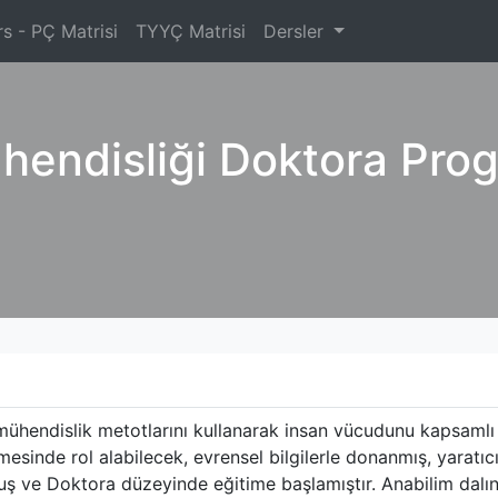
s - PÇ Matrisi
TYYÇ Matrisi
Dersler
hendisliği Doktora Pro
mühendislik metotlarını kullanarak insan vücudunu kapsamlı 
irilmesinde rol alabilecek, evrensel bilgilerle donanmış, yara
 ve Doktora düzeyinde eğitime başlamıştır. Anabilim dalında,