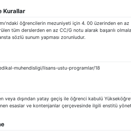
 Kurallar
ı'ndaki öğrencilerin mezuniyeti için 4. 00 üzerinden en az
ülen tüm derslerden en az CC/G notu alarak başarılı olmal
feransta sözlü sunum yapması zorunludur.
edikal-muhendisligi/lisans-ustu-programlar/18
en veya dışından yatay geçiş ile öğrenci kabulü Yükseköğre
nen esaslar ve kontenjanlar çerçevesinde ilgili enstitü yöneti
me