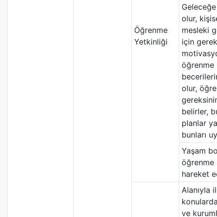
Geleceğe 
olur, kişis
Öğrenme
mesleki g
Yetkinliği
için gerek
motivasy
öğrenme
beceriler
olur, öğr
gereksini
belirler, 
planlar y
bunları uy
Yaşam b
öğrenme b
hareket e
Alanıyla il
konularda 
ve kuruml