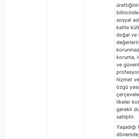
ürettiğini
bilincinde
sosyal ad
kalite kül
doğal ve 
değerleri
korunması
koruma, i
ve güvenli
profesyo
hizmet v
özgü yas
çerçeveler
ilkeler k
gerekli du
sahiptir.
Yaşadığı t
dönemde, 