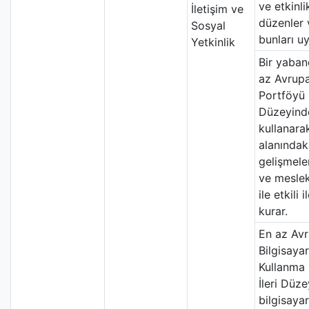
ve etkinli
İletişim ve
düzenler 
Sosyal
bunları uy
Yetkinlik
Bir yabanc
az Avrupa
Portföyü 
Düzeyind
kullanara
alanındak
gelişmeler
ve meslek
ile etkili 
kurar.
En az Av
Bilgisayar
Kullanma 
İleri Düz
bilgisayar