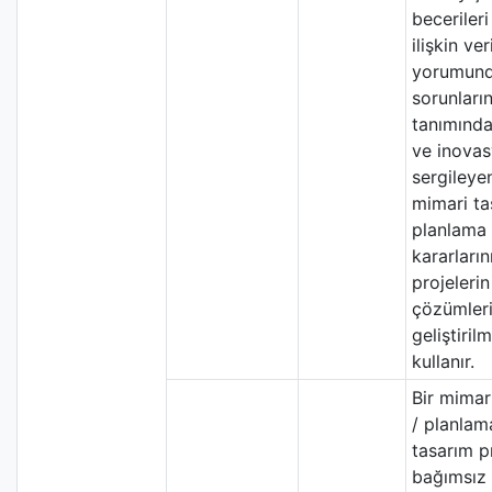
beceriler
ilişkin ver
yorumund
sorunları
tanımında
ve inova
sergileye
mimari ta
planlama 
kararların
projelerin
çözümler
geliştiril
kullanır.
Bir mimar
/ planlam
tasarım p
bağımsız 