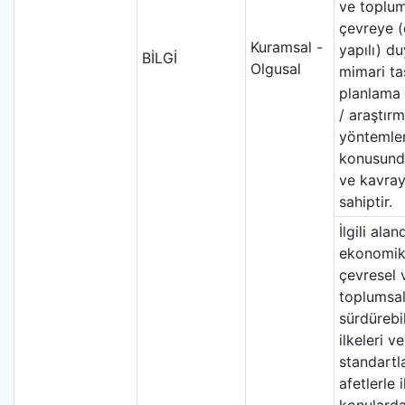
ve toplum
çevreye (
Kuramsal -
yapılı) du
BİLGİ
Olgusal
mimari ta
planlama 
/ araştır
yöntemler
konusunda
ve kavray
sahiptir.
İlgili alan
ekonomik
çevresel 
toplumsa
sürdürebil
ilkeleri ve
standartla
afetlerle il