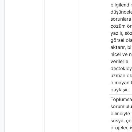
bilgilendir
düşüncele
sorunlara 
çözüm öne
yazılı, sö
görsel ol
aktarır, bi
nicel ve n
verilerle
destekle
uzman ol
olmayan k
paylaşır.
Toplumsa
sorumlul
bilinciyle
sosyal çe
projeler, i