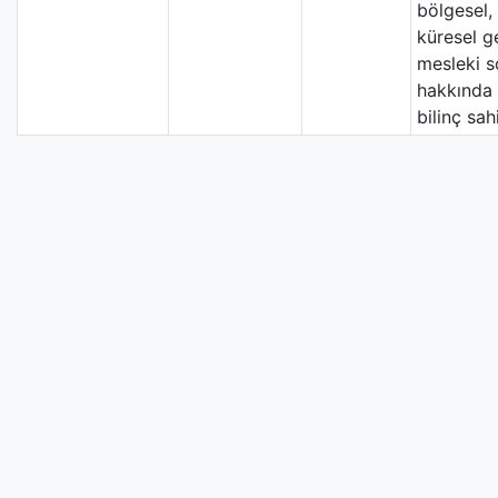
bölgesel, 
küresel g
mesleki s
hakkında 
bilinç sahi