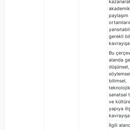
kazanara
akademik
paylaşım
ortamları
yansıtabi
gerekli bi
kavrayışa 
Bu çerçe
alanda ge
düşünsel,
söylemsel
bilimsel,
teknolojik
sanatsal t
ve kültüre
yapıya ili
kavrayışa 
İlgili ala