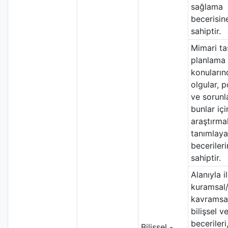
sağlama
becerisin
sahiptir.
Mimari ta
planlama 
konuların
olgular, p
ve sorunla
bunlar içi
araştırmal
tanımlay
beceriler
sahiptir.
Alanıyla il
kuramsal
kavramsal 
bilişsel ve
becerileri
Bilişsel -