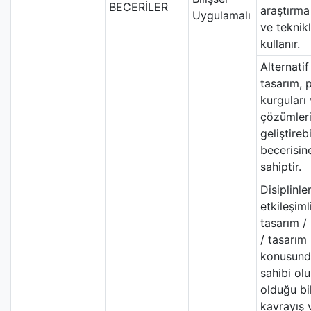
BECERİLER
araştırm
Uygulamalı
ve teknikl
kullanır.
Alternati
tasarım, 
kurguları
çözümler
geliştireb
becerisin
sahiptir.
Disiplinle
etkileşiml
tasarım /
/ tasarım
konusund
sahibi olu
olduğu bil
kavrayış 