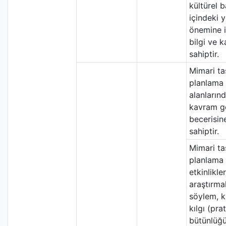
kültürel 
içindeki y
önemine i
bilgi ve 
sahiptir.
Mimari ta
planlama 
alanların
kavram ge
becerisin
sahiptir.
Mimari ta
planlama 
etkinlikle
araştırmal
söylem, 
kılgı (prat
bütünlüğ