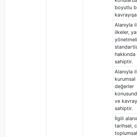
konulard
boyutlu bi
kavrayışa 
Alanıyla il
ilkeler, ya
yönetmel
standartl
hakkında 
sahiptir.
Alanıyla il
kurumsal 
değerler
konusunda
ve kavray
sahiptir.
İlgili alanı
tarihsel, 
toplumsal