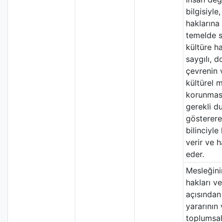
bilgisiyle
haklarına
temelde s
kültüre h
saygılı, d
çevrenin 
kültürel m
korunmas
gerekli du
gösterere
bilinciyle
verir ve 
eder.
Mesleğini
hakları v
açısından
yararının
toplumsal