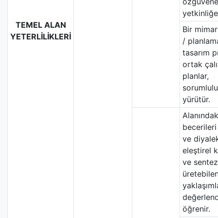
özgüvene
yetkinliğe
TEMEL ALAN
Bir mimar
YETERLİLİKLERİ
/ planlam
tasarım p
ortak çal
planlar,
sorumlulu
yürütür.
Alanındaki
becerileri
ve diyalek
eleştirel 
ve sentez
üretebilen
yaklaşıml
değerlend
öğrenir.