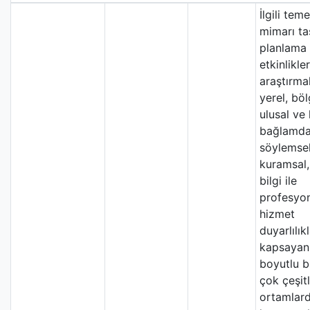
İlgili tem
mimarı ta
planlama 
etkinlikle
araştırmal
yerel, böl
ulusal ve
bağlamda
söylemsel
kuramsal,
bilgi ile
profesyo
hizmet
duyarlılıkl
kapsayan
boyutlu bi
çok çeşitl
ortamlar