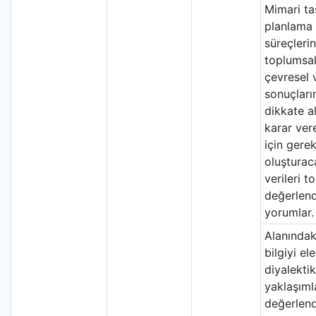
Mimari ta
planlama 
süreçleri
toplumsal
çevresel 
sonuçları
dikkate a
karar ver
için gerek
oluşturac
verileri to
değerlend
yorumlar.
Alanında
bilgiyi ele
diyalektik
yaklaşıml
değerlend