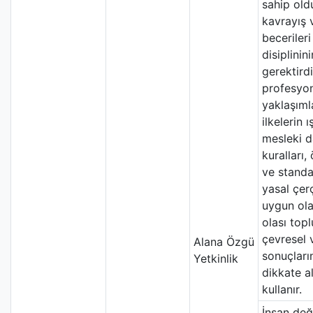
sahip oldu
kavrayış 
becerileri
disiplinini
gerektirdi
profesyon
yaklaşıml
ilkelerin ı
mesleki d
kuralları, 
ve standar
yasal çer
uygun ola
olası top
çevresel 
Alana Özgü
sonuçları
Yetkinlik
dikkate a
kullanır.
İnsan değ