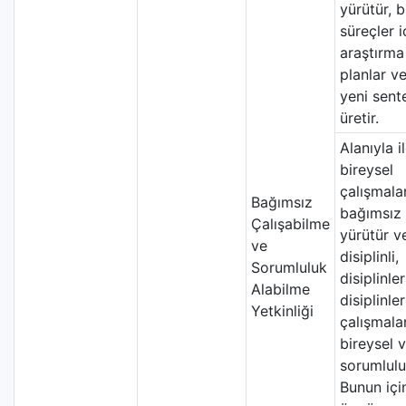
yürütür, 
süreçler i
araştırma 
planlar ve
yeni sent
üretir.
Alanıyla il
bireysel
çalışmalar
Bağımsız
bağımsız 
Çalışabilme
yürütür v
ve
disiplinli,
Sorumluluk
disiplinle
Alabilme
disiplinle
Yetkinliği
çalışmala
bireysel 
sorumluluk
Bunun içi