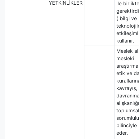
YETKİNLİKLER
ile birlikt
gerektirdi
( bilgi ve 
teknolojil
etkileşiml
kullanır.
Meslek al
mesleki
araştırma
etik ve d
kurallarına
kavrayış,
davranm
alışkanlığ
toplumsa
sorumlul
bilinciyle
eder.